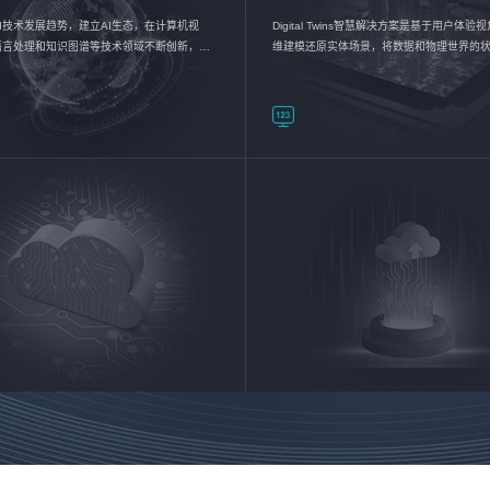
I技术发展趋势，建立AI生态，在计算机视
Digital Twins智慧解决方案是基于用户体
语言处理和知识图谱等技术领域不断创新，持
维建模还原实体场景，将数据和物理世界的
数智化转型加速器—AlphaMind®AI能力开放
现，使用户对关键数据有更直观的感受，推
成智能化转型，实现新旧动能的转换