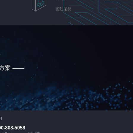
资质荣誉
方案 ——
们
00-808-5058