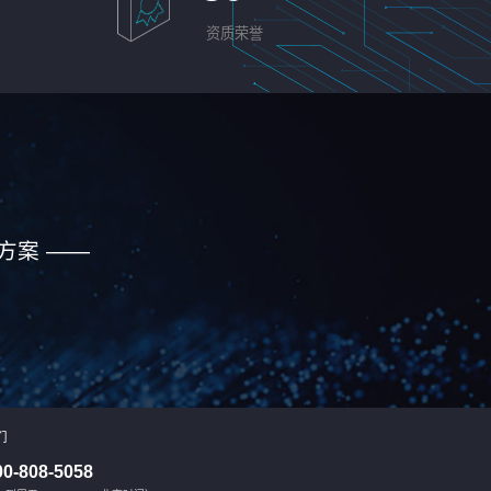
资质荣誉
方案 ——
们
00-808-5058