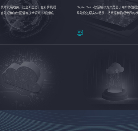
I技术发展趋势，建立AI生态，在计算机视
Digital Twins智慧解决方案是基于用户体
语言处理和知识图谱等技术领域不断创新，持
维建模还原实体场景，将数据和物理世界的
数智化转型加速器—AlphaMind®AI能力开放
现，使用户对关键数据有更直观的感受，推
成智能化转型，实现新旧动能的转换