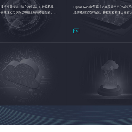
I技术发展趋势，建立AI生态，在计算机视
Digital Twins智慧解决方案是基于用户体
语言处理和知识图谱等技术领域不断创新，持
维建模还原实体场景，将数据和物理世界的
数智化转型加速器—AlphaMind®AI能力开放
现，使用户对关键数据有更直观的感受，推
成智能化转型，实现新旧动能的转换