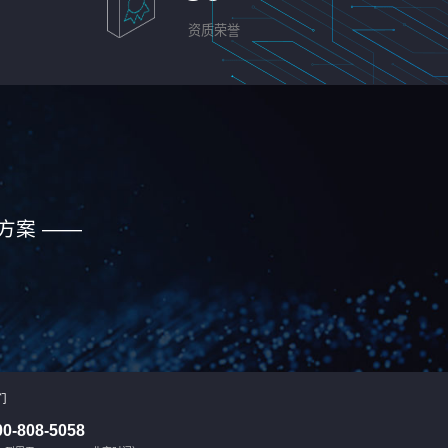
资质荣誉
方案 ——
们
00-808-5058