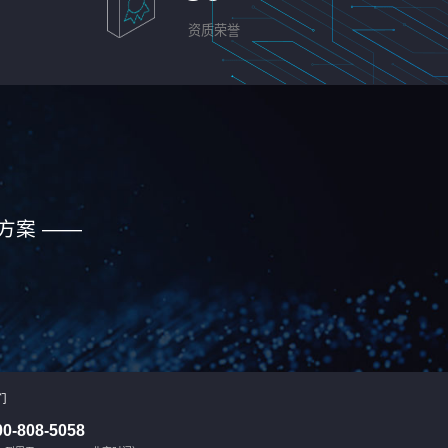
资质荣誉
方案 ——
们
00-808-5058