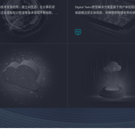
I技术发展趋势，建立AI生态，在计算机视
Digital Twins智慧解决方案是基于用户体
语言处理和知识图谱等技术领域不断创新，持
维建模还原实体场景，将数据和物理世界的
数智化转型加速器—AlphaMind®AI能力开放
现，使用户对关键数据有更直观的感受，推
成智能化转型，实现新旧动能的转换